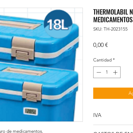
THERMOLABIL N
MEDICAMENTOS
SKU: TH-2023155
Precio
0,00 €
Cantidad
*
Ag
IVA
No incluido
guro de medicamentos,