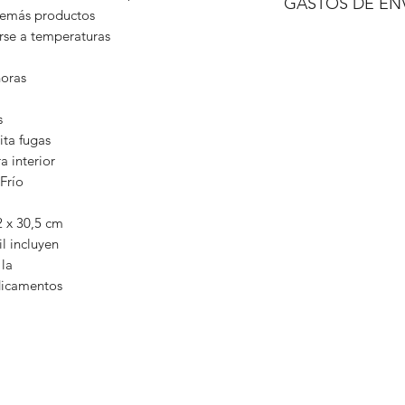
GASTOS DE EN
 demás productos
arse a temperaturas
A consultar
horas
s
ita fugas
 interior
Frío
 x 30,5 cm
l incluyen
 la
dicamentos