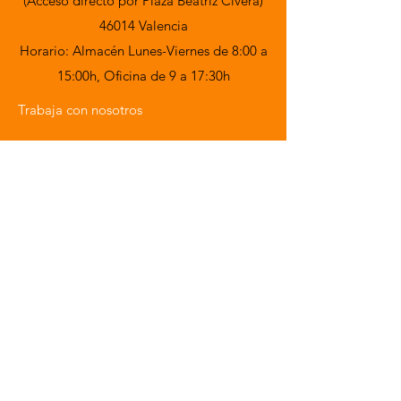
(Acceso directo por Plaza Beatriz Civera)
46014 Valencia
Horario: Almacén Lunes-Viernes de 8:00 a
15:00h,
Oficina de 9 a 17:30h
Trabaja con nosotros