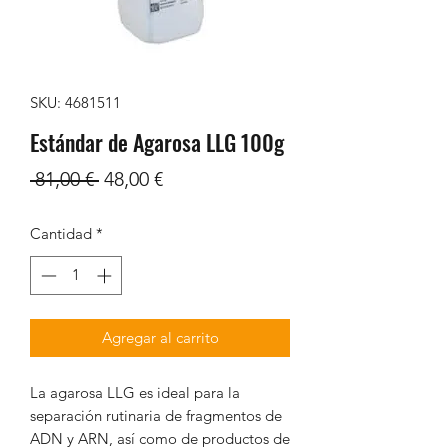
SKU: 4681511
Estándar de Agarosa LLG 100g
Precio
Precio
 81,00 € 
48,00 €
de
Cantidad
*
oferta
Agregar al carrito
La agarosa LLG es ideal para la
separación rutinaria de fragmentos de
ADN y ARN, así como de productos de