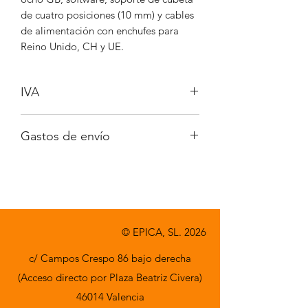
de cuatro posiciones (10 mm) y cables
de alimentación con enchufes para
Reino Unido, CH y UE.
IVA
No incluido
Gastos de envío
A consultar
© EPICA, SL. 2026
c/ Campos Crespo 86 bajo derecha
(Acceso directo por Plaza Beatriz Civera)
46014 Valencia