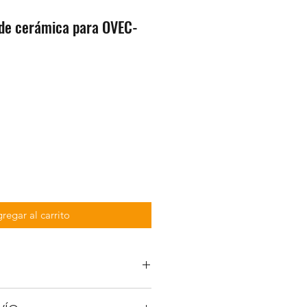
 de cerámica para OVEC-
1
regar al carrito