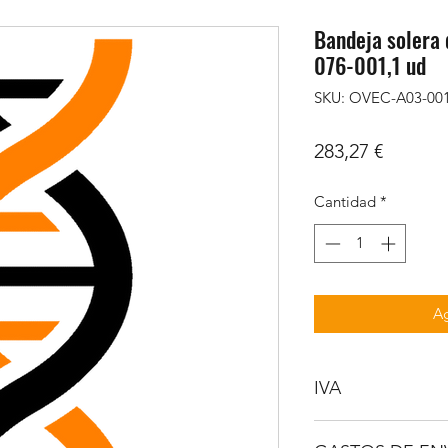
Bandeja solera
076-001,1 ud
SKU: OVEC-A03-00
Precio
283,27 €
Cantidad
*
Ag
IVA
NO INCLUIDO