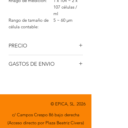
Rnago de medición:
1 x 104 ~ 2 x
107 células /
ml
Rango de tamaño de
5 ~ 60 μm
célula contable:
PRECIO
IVA No incluido.
GASTOS DE ENVIO
A consultar.
© EPICA, SL. 2026
c/ Campos Crespo 86 bajo derecha
(Acceso directo por Plaza Beatriz Civera)