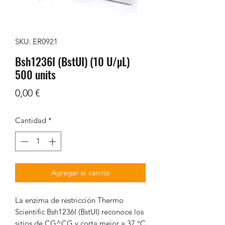
SKU: ER0921
Bsh1236I (BstUI) (10 U/µL)
500 units
Precio
0,00 €
Cantidad
*
Agregar al carrito
La enzima de restricción Thermo
Scientific Bsh1236I (BstUI) reconoce los
sitios de CG^CG y corta mejor a 37 °C