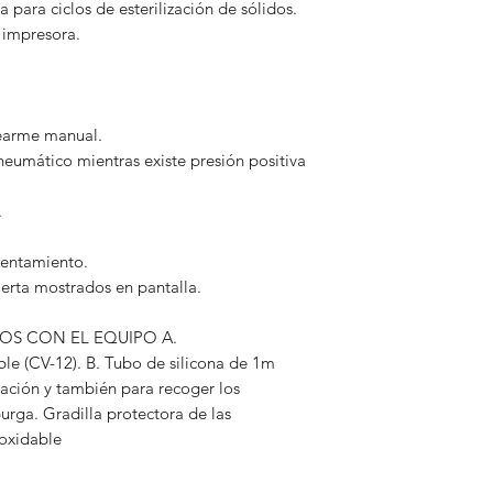
 para ciclos de esterilización de sólidos.
 impresora.
rearme manual.
eumático mientras existe presión positiva
.
lentamiento.
lerta mostrados en pantalla.
S CON EL EQUIPO A.
ble (CV-12). B. Tubo de silicona de 1m
zación y también para recoger los
urga. Gradilla protectora de las
noxidable