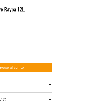
ve Raypa 12L.
regar al carrito
VIO