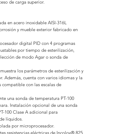
so de carga superior.
cada en acero inoxidable AISI-316L
orrosión y mueble exterior fabricado en
ocesador digital PID con 4 programas
ustables por tiempo de esterilización,
selección de modo Agar o sonda de
muestra los parámetros de esterilización y
or. Además, cuenta con varios idiomas y la
s compatible con las escalas de
ante una sonda de temperatura PT-100
ara. Instalación opcional de una sonda
PT-100 Clase A adicional para
de líquidos.
rolada por microprocesador.
s resistencias eléctricas de Incoloy® 825