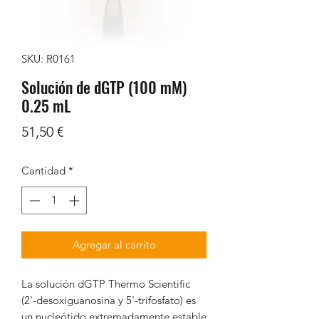
SKU: R0161
Solución de dGTP (100 mM)
0.25 mL
Precio
51,50 €
Cantidad
*
Agregar al carrito
La solución dGTP Thermo Scientific
(2'-desoxiguanosina y 5'-trifosfato) es
un nucleótido extremadamente estable