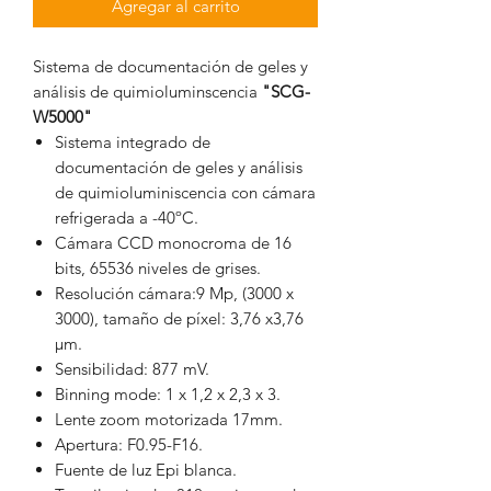
Agregar al carrito
Sistema de documentación de geles y
análisis de quimioluminscencia
"SCG-
W5000"
Sistema integrado de
documentación de geles y análisis
de quimioluminiscencia con cámara
refrigerada a -40ºC.
Cámara CCD monocroma de 16
bits, 65536 niveles de grises.
Resolución cámara:9 Mp, (3000 x
3000), tamaño de píxel: 3,76 x3,76
µm.
Sensibilidad: 877 mV.
Binning mode: 1 x 1,2 x 2,3 x 3.
Lente zoom motorizada 17mm.
Apertura: F0.95-F16.
Fuente de luz Epi blanca.