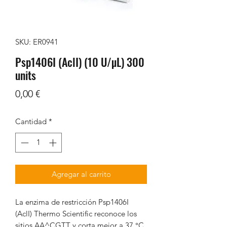
SKU: ER0941
Psp1406I (AclI) (10 U/µL) 300
units
Precio
0,00 €
Cantidad
*
Agregar al carrito
La enzima de restricción Psp1406I
(AclI) Thermo Scientific reconoce los
sitios AA^CGTT y corta mejor a 37 °C