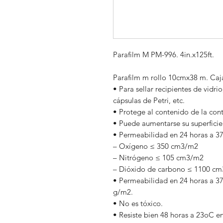
Parafilm M PM-996. 4in.x125ft.
Parafilm m rollo 10cmx38 m. Caja
• Para sellar recipientes de vidrio
cápsulas de Petri, etc.
• Protege al contenido de la con
• Puede aumentarse su superfici
• Permeabilidad en 24 horas a 3
– Oxígeno ≤ 350 cm3/m2
– Nitrógeno ≤ 105 cm3/m2
– Dióxido de carbono ≤ 1100 c
• Permeabilidad en 24 horas a 3
g/m2.
• No es tóxico.
• Resiste bien 48 horas a 23oC en