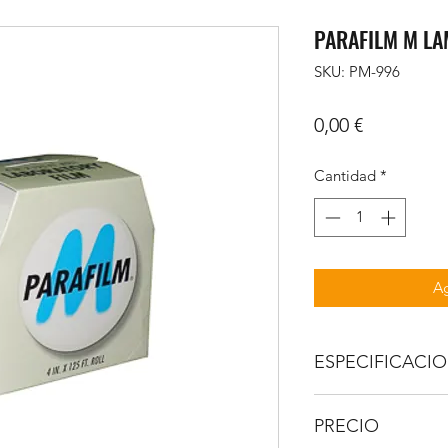
PARAFILM M LA
SKU: PM-996
Precio
0,00 €
Cantidad
*
Ag
ESPECIFICACI
Permite trabajar (oC
PRECIO
Punto de fusión (oC