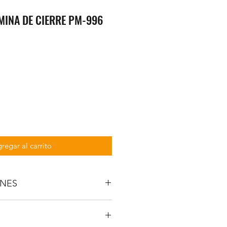
MINA DE CIERRE PM-996
regar al carrito
ONES
) -20 y 60
) 60