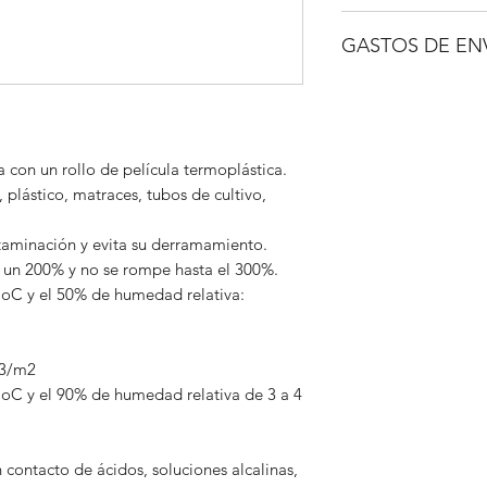
Punto de inflamació
IVA no incluido.
Anchura (mm) 100
GASTOS DE EN
Longitud (m) 38
A consultar.
 con un rollo de película termoplástica.
, plástico, matraces, tubos de cultivo,
taminación y evita su derramamiento.
e un 200% y no se rompe hasta el 300%.
7oC y el 50% de humedad relativa:
m3/m2
7oC y el 90% de humedad relativa de 3 a 4
 contacto de ácidos, soluciones alcalinas,