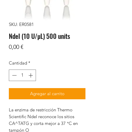
SKU: ER0581
NdeI (10 U/µL) 500 units
Precio
0,00 €
Cantidad
*
Agregar al carrito
La enzima de restricción Thermo
Scientific NdeI reconoce los sitios
CA^TATG y corta mejor a 37 °C en
tampón O