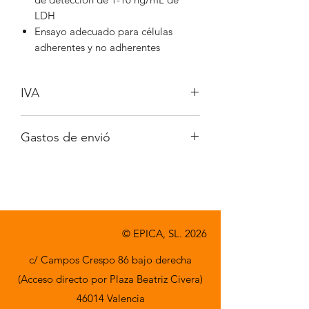
LDH
Ensayo adecuado para células
adherentes y no adherentes
IVA
No incluido.
Gastos de envió
A consultar.
© EPICA, SL. 2026
c/ Campos Crespo 86 bajo derecha
(Acceso directo por Plaza Beatriz Civera)
46014 Valencia