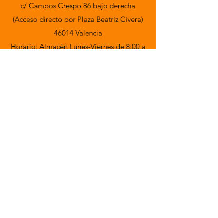
c/ Campos Crespo 86 bajo derecha
(Acceso directo por Plaza Beatriz Civera)
46014 Valencia
Horario: Almacén Lunes-Viernes de 8:00 a
15:00h,
Oficina de 9 a 17:30h
Trabaja con nosotros