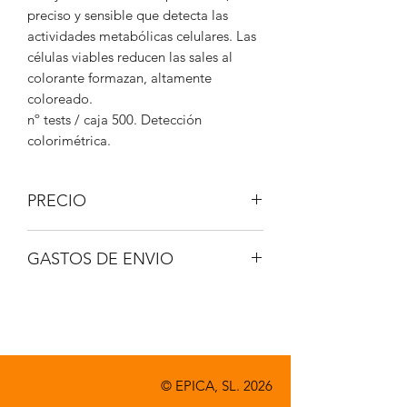
preciso y sensible que detecta las
actividades metabólicas celulares. Las
células viables reducen las sales al
colorante formazan, altamente
coloreado.
nº tests / caja 500. Detección
colorimétrica.
PRECIO
IVA No incluido.
GASTOS DE ENVIO
A consultar.
© EPICA, SL. 2026