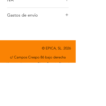
No incluido
Gastos de envío
A consultar
© EPICA, SL. 2026
c/ Campos Crespo 86 bajo derecha
(Acceso directo por Plaza Beatriz Civera)
46014 Valencia
Horario: Almacén Lunes-Viernes de 8:00 a
15:00h,
Oficina de 9 a 17:30h
Trabaja con nosotros