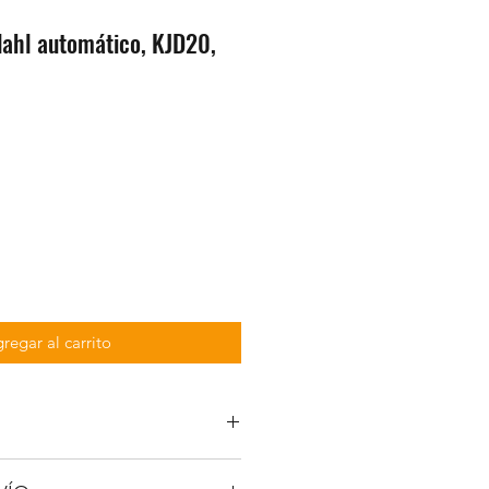
dahl automático, KJD20,
regar al carrito