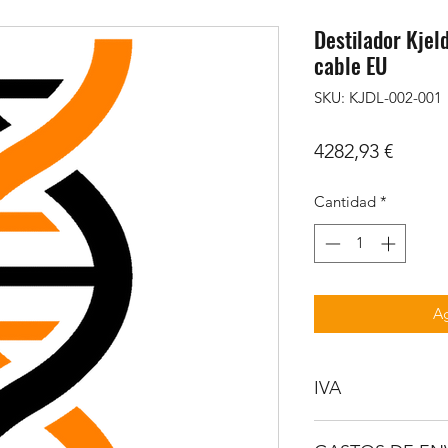
Destilador Kjel
cable EU
SKU: KJDL-002-001
Precio
4282,93 €
Cantidad
*
Ag
IVA
NO INCLUIDO