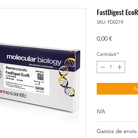
FastDigest EcoR
SKU: FD0274
Precio
0,00 €
Cantidad
*
Ag
IVA
No incluido
Gastos de envío