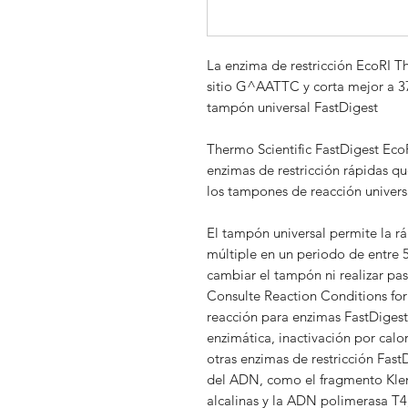
La enzima de restricción EcoRI T
sitio G^AATTC y corta mejor a 37 
tampón universal FastDigest
Thermo Scientific FastDigest Eco
enzimas de restricción rápidas q
los tampones de reacción univers
El tampón universal permite la r
múltiple en un periodo de entre 5
cambiar el tampón ni realizar p
Consulte Reaction Conditions fo
reacción para enzimas FastDigest)
enzimática, inactivación por calo
otras enzimas de restricción Fast
del ADN, como el fragmento Kleno
alcalinas y la ADN polimerasa T4,