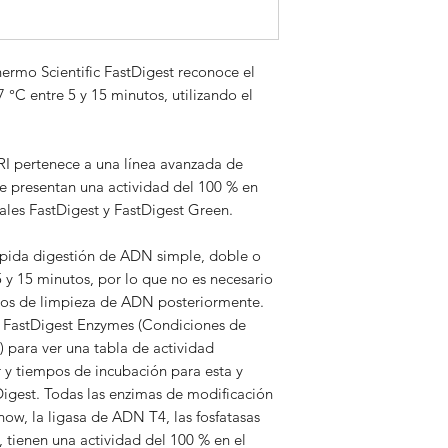
A consultar
hermo Scientific FastDigest reconoce el
°C entre 5 y 15 minutos, utilizando el
RI pertenece a una línea avanzada de
ue presentan una actividad del 100 % en
ales FastDigest y FastDigest Green.
ápida digestión de ADN simple, doble o
 y 15 minutos, por lo que no es necesario
asos de limpieza de ADN posteriormente.
r FastDigest Enzymes (Condiciones de
 para ver una tabla de actividad
r y tiempos de incubación para esta y
Digest. Todas las enzimas de modificación
w, la ligasa de ADN T4, las fosfatasas
 tienen una actividad del 100 % en el