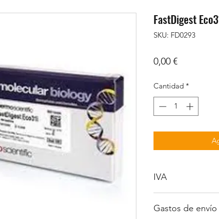
FastDigest Eco31
SKU: FD0293
Precio
0,00 €
Cantidad
*
Ag
IVA
No incluido
Gastos de envío