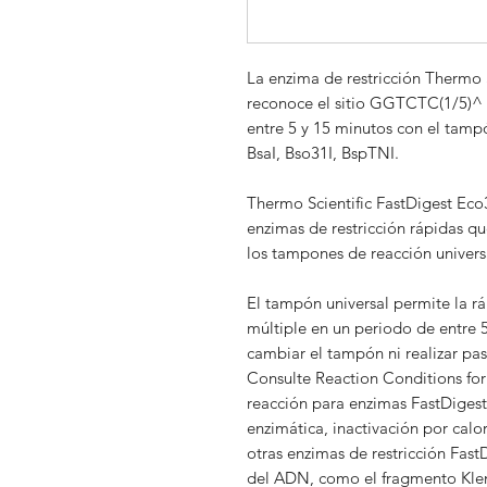
La enzima de restricción Thermo Sc
reconoce el sitio GGTCTC(1/5)^ 
entre 5 y 15 minutos con el tamp
BsaI, Bso31I, BspTNI.
Thermo Scientific FastDigest Eco
enzimas de restricción rápidas q
los tampones de reacción univers
El tampón universal permite la r
múltiple en un periodo de entre 5
cambiar el tampón ni realizar p
Consulte Reaction Conditions fo
reacción para enzimas FastDigest)
enzimática, inactivación por calo
otras enzimas de restricción Fast
del ADN, como el fragmento Kleno