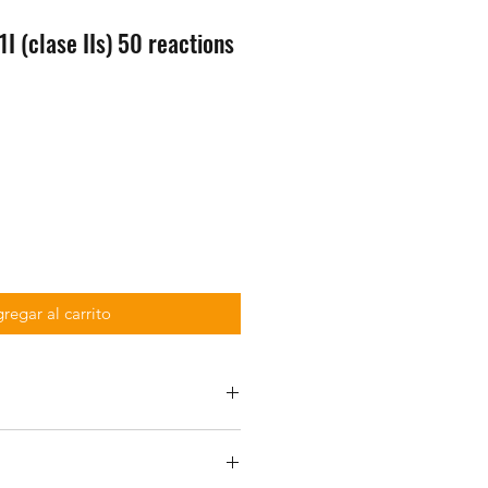
I (clase IIs) 50 reactions
regar al carrito