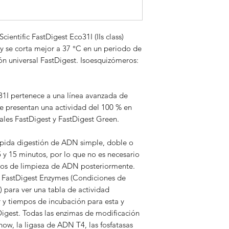
A consultar
ientific FastDigest Eco31I (IIs class)
y se corta mejor a 37 °C en un periodo de
ón universal FastDigest. Isoesquizómeros:
31I pertenece a una línea avanzada de
ue presentan una actividad del 100 % en
ales FastDigest y FastDigest Green.
ápida digestión de ADN simple, doble o
 y 15 minutos, por lo que no es necesario
asos de limpieza de ADN posteriormente.
r FastDigest Enzymes (Condiciones de
 para ver una tabla de actividad
r y tiempos de incubación para esta y
Digest. Todas las enzimas de modificación
w, la ligasa de ADN T4, las fosfatasas