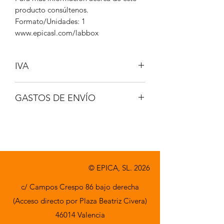
producto consúltenos.
Formato/Unidades: 1
www.epicasl.com/labbox
IVA
NO INCLUIDO
GASTOS DE ENVÍO
A CONSULTAR
© EPICA, SL. 2026
c/ Campos Crespo 86 bajo derecha
(Acceso directo por Plaza Beatriz Civera)
46014 Valencia