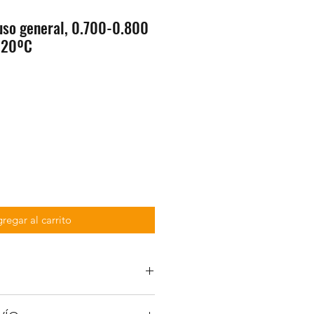
uso general, 0.700-0.800
p.20ºC
regar al carrito