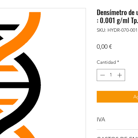
Densímetro de 
: 0.001 g/ml T
SKU: HYDR-070-001
Precio
0,00 €
Cantidad
*
Ag
IVA
NO INCLUIDO