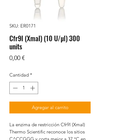
SKU: ER0171
Cfr9I (XmaI) (10 U/µl) 300
units
Precio
0,00 €
Cantidad
*
Agregar al carrito
La enzima de restricción Cfr9I (XmaI)
Thermo Scientific reconoce los sitios
C^CCGGG y corta mejor a 37 °C en