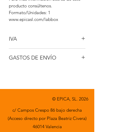
producto consúltenos.
Formato/Unidades: 1
www.epicasl.com/labbox
IVA
NO INCLUIDO
GASTOS DE ENVÍO
A CONSULTAR
© EPICA, SL. 2026
c/ Campos Crespo 86 bajo derecha
(Acceso directo por Plaza Beatriz Civera)
46014 Valencia