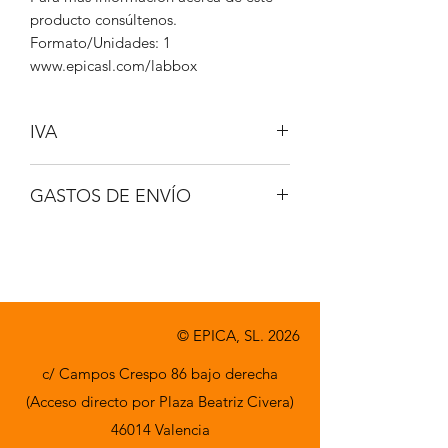
producto consúltenos.
Formato/Unidades: 1
www.epicasl.com/labbox
IVA
NO INCLUIDO
GASTOS DE ENVÍO
A CONSULTAR
© EPICA, SL. 2026
c/ Campos Crespo 86 bajo derecha
(Acceso directo por Plaza Beatriz Civera)
46014 Valencia