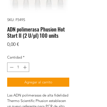
SKU: F549S
ADN polimerasa Phusion Hot
Start II (2 U/µl) 100 units
Precio
0,00 €
Cantidad
*
Agregar al carrito
Las ADN polimerasas de alta fidelidad
Thermo Scientific Phusion establecen
un nuevo referente para PCR de alto