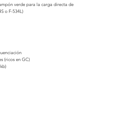
ampón verde para la carga directa de
4S o F-534L)
cuenciación
es (ricos en GC)
 kb)