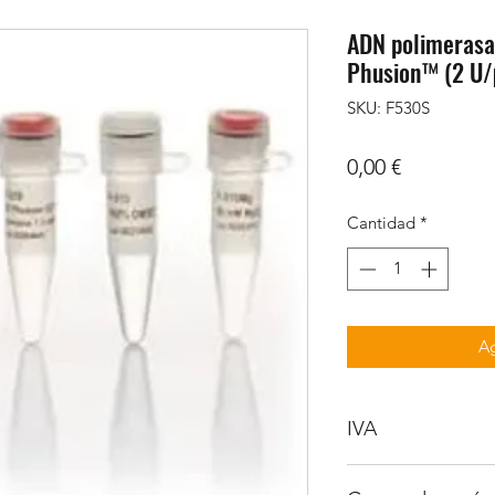
ADN polimerasa 
Phusion™ (2 U/µ
SKU: F530S
Precio
0,00 €
Cantidad
*
Ag
IVA
No incluido