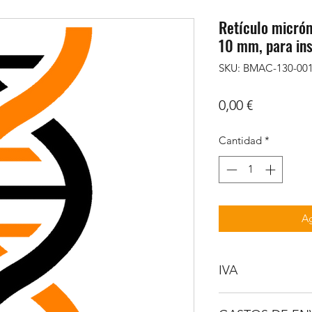
Retículo micróm
10 mm, para ins
SKU: BMAC-130-00
Precio
0,00 €
Cantidad
*
Ag
IVA
NO INCLUIDO