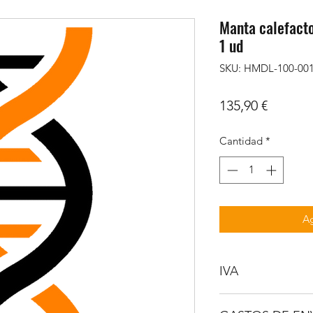
Manta calefacto
1 ud
SKU: HMDL-100-00
Precio
135,90 €
Cantidad
*
Ag
IVA
NO INCLUIDO