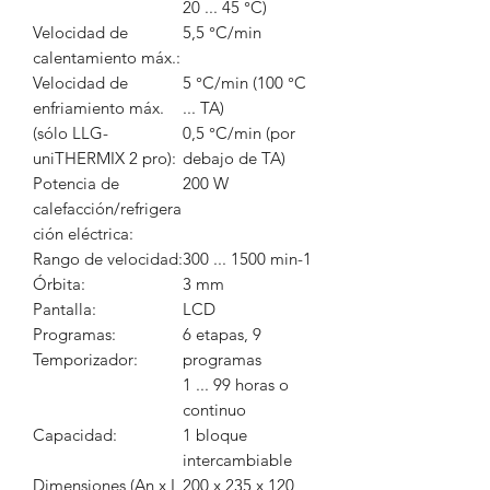
20 ... 45 °C)
Velocidad de
5,5 °C/min
calentamiento máx.:
Velocidad de
5 °C/min (100 °C
enfriamiento máx.
... TA)
(sólo LLG-
0,5 °C/min (por
uniTHERMIX 2 pro):
debajo de TA)
Potencia de
200 W
calefacción/refrigera
ción eléctrica:
Rango de velocidad:
300 ... 1500 min-1
Órbita:
3 mm
Pantalla:
LCD
Programas:
6 etapas, 9
Temporizador:
programas
1 ... 99 horas o
continuo
Capacidad:
1 bloque
intercambiable
Dimensiones (An x L
200 x 235 x 120