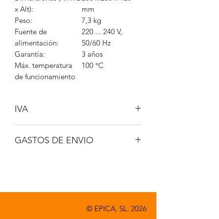
x Alt):
mm
Peso:
7,3 kg
Fuente de
220 ... 240 V,
alimentación:
50/60 Hz
Garantía:
3 años
Máx. temperatura
100 °C
de funcionamiento
IVA
No incluido
GASTOS DE ENVIO
A consultar
© EPICA, SL. 2026